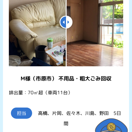
M様（市原市） 不用品・粗大ごみ回収
排出量：70㎥超（車両11台）
担当
高橋、片岡、佐々木、川島、野田 5日
間